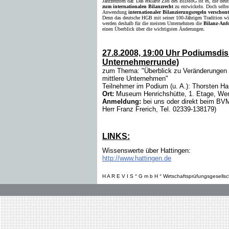
Jahrzehnten dar. Das erklärte Ziel des BilMoG ist es, die de
zum internationalen Bilanzrecht
zu entwickeln. Doch selbs
Anwendung
internationaler Bilanzierungsregeln verschon
Denn das deutsche HGB mit seiner 100-Jährigen Tradition wi
werden deshalb für die meisten Unternehmen die
Bilanz-Anf
einen Überblick über die wichtigsten Änderungen.
27.8.2008, 19:00 Uhr Podiumsd
Unternehmerrunde)
zum Thema: "Überblick zu Veränderungen i
mittlere Unternehmen"
Teilnehmer im Podium (u. A.): Thorsten 
Ort:
Museum Henrichshütte, 1. Etage, Werk
Anmeldung:
bei uns oder direkt beim BV
Herr Franz Frerich, Tel. 02339-138179)
LINKS:
Wissenswerte über Hattingen:
http://www.hattingen.de
H A R E V I S ° G m b H ° Wirtschaftsprüfungsgesellsc