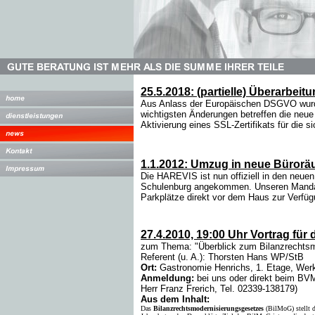
25.5.2018: (partielle) Überarbei
Aus Anlass der Europäischen DSGVO wurde 
wichtigsten Änderungen betreffen die neue
Aktivierung eines SSL-Zertifikats für die 
1.1.2012: Umzug in neue Büror
Die HAREVIS ist nun offiziell in den neue
Schulenburg angekommen. Unseren Mandan
Parkplätze direkt vor dem Haus zur Verfüg
27.4.2010, 19:00 Uhr Vortrag f
zum Thema: "Überblick zum Bilanzrechtsm
Referent (u. A.): Thorsten Hans WP/StB
Ort:
Gastronomie Henrichs, 1. Etage, Werk
Anmeldung:
bei uns oder direkt beim BV
Herr Franz Frerich, Tel. 02339-138179)
Aus dem Inhalt:
Das
Bilanzrechtsmodernisierungsgesetzes
(BilMoG) stellt d