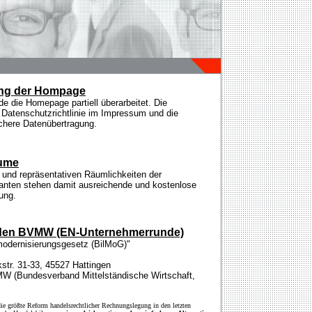
tung der Hompage
die Homepage partiell überarbeitet. Die
 Datenschutzrichtlinie im Impressum und die
sichere Datenübertragung.
äume
n und repräsentativen Räumlichkeiten der
ten stehen damit ausreichende und kostenlose
ung.
ür den BVMW (EN-Unternehmerrunde)
odernisierungsgesetz (BilMoG)"
str. 31-33, 45527 Hattingen
MW (Bundesverband Mittelständische Wirtschaft,
ie größte Reform handelsrechtlicher Rechnungslegung in den letzten