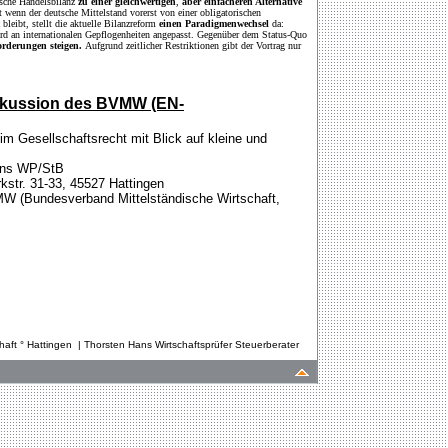
utsche Handelsbilanz
zu einer gleichwertigen
,
aber einfacheren Alternative
t wenn der deutsche Mittelstand vorerst von einer obligatorischen
t
bleibt, stellt die aktuelle Bilanzreform
einen Paradigmenwechsel
da:
rd an internationalen Gepflogenheiten angepasst. Gegenüber dem Status-Quo
orderungen steigen.
Aufgrund zeitlicher Restriktionen gibt der Vortrag nur
iskussion des BVMW (EN-
m Gesellschaftsrecht mit Blick auf kleine und
Hans WP/StB
str. 31-33, 45527 Hattingen
MW (Bundesverband Mittelständische Wirtschaft,
haft ° Hattingen | Thorsten Hans Wirtschaftsprüfer Steuerberater